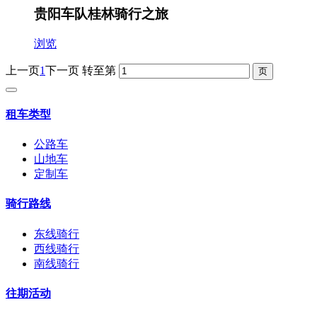
贵阳车队桂林骑行之旅
浏览
上一页
1
下一页
转至第
租车类型
公路车
山地车
定制车
骑行路线
东线骑行
西线骑行
南线骑行
往期活动