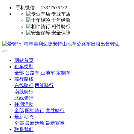
手机微信：
13317636132
专业车店
十年经验
相伴骑行
安全保障
网站首页
租车类型
全部
公路车
山地车
定制车
骑行路线
东线骑行
西线骑行
南线骑行
北线骑行
往期活动
全部
阳朔骑行
龙胜骑行
最新动态
全部
最新活动
最新赛事
联系我们